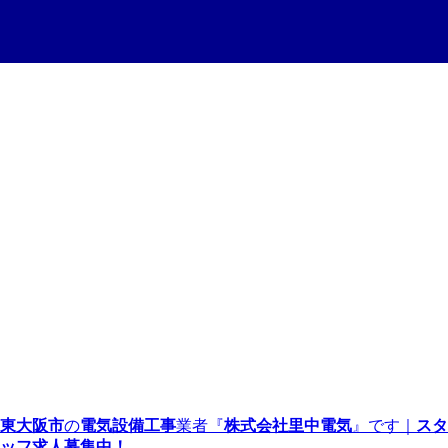
東大阪市
の
電気設備工事
業者『
株式会社里中電気
』です｜
スタ
ッフ求人募集中！